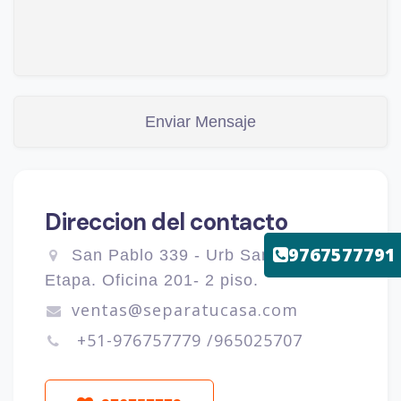
Direccion del contacto
9767577791
San Pablo 339 - Urb San Andres 3
Etapa. Oficina 201- 2 piso.
ventas@separatucasa.com
+51-976757779 /965025707